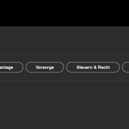
▾
Guida & Blog
Offerte finanziarie
Chi siamo
anlage
Vorsorge
Steuern & Recht