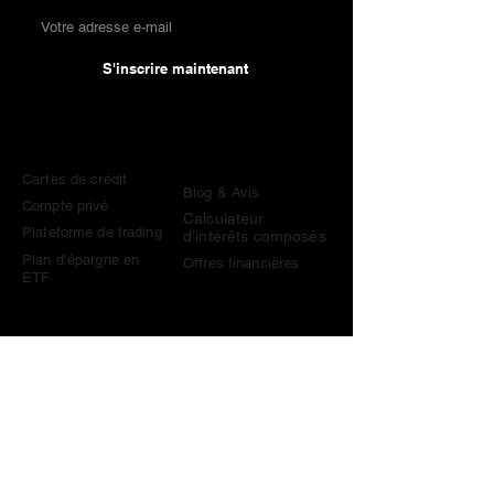
S'inscrire maintenant
Comparaisons
Connaissances &
Outils
Cartes de crédit
Blog & Avis
Compte privé
Calculateur
Plateforme de trading
d’intérêts composés
Plan d’épargne en
Offres financières
ETF
Contact
contact@become-wealthy.ch
Note
Nous sommes une plateforme financière suisse
indépendante. Certains liens sur ce site sont des liens