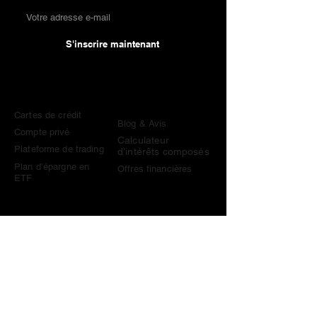
S'inscrire maintenant
Comparaisons
Connaissances &
Outils
Cartes de crédit
Blog & Avis
Compte privé
Calculateur
Plateforme de trading
d’intérêts composés
Plan d’épargne en
Offres financières
ETF
Contact
contact@become-wealthy.ch
Note
Nous sommes une plateforme financière suisse
indépendante. Certains liens sur ce site sont des liens